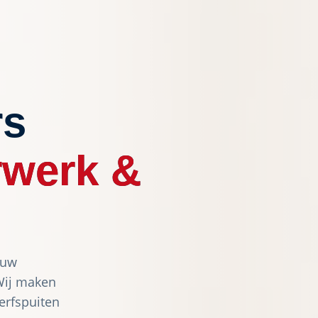
rs
rwerk &
 uw
Wij maken
Verfspuiten