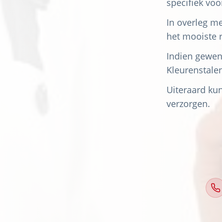
specifiek vo
In overleg m
het mooiste r
Indien gewen
Kleurenstale
Uiteraard ku
verzorgen.