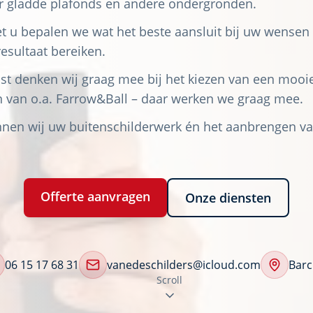
or gladde plafonds en andere ondergronden.
et u bepalen we wat het beste aansluit bij uw wensen
esultaat bereiken.
st denken wij graag mee bij het kiezen van een mooie
n van o.a. Farrow&Ball – daar werken we graag mee.
nnen wij uw buitenschilderwerk én het aanbrengen va
Offerte aanvragen
Onze diensten
06 15 17 68 31
vanedeschilders@icloud.com
Bar
Scroll